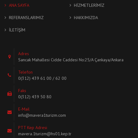
ANA SAYFA
HİZMETLERİMİZ
REFERANSLARIMIZ
HAKKIMIZDA
İLETİŞİM
Adres
Sancak Mahallesi Cidde Caddesi No:25/A Çankaya/Ankara
Telefon
0(312) 439 61 00 / 62 00
Faks
0(312) 439 50 80
E-Mail
info@mavera1turizm.com
PTT Kep Adresi
mavera.1turizm@hs01.kep.tr