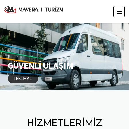
GÜVENLİ ULAŞIM
TEKLİF AL
HİZMETLERİMİZ